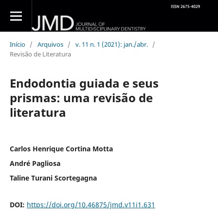
Início
/
Arquivos
/
v. 11 n. 1 (2021): jan./abr.
/
Revisão de Literatura
Endodontia guiada e seus
prismas: uma revisão de
literatura
Carlos Henrique Cortina Motta
André Pagliosa
Taline Turani Scortegagna
DOI:
https://doi.org/10.46875/jmd.v11i1.631