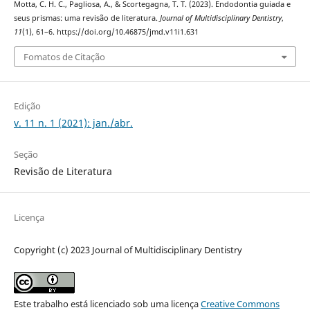
Motta, C. H. C., Pagliosa, A., & Scortegagna, T. T. (2023). Endodontia guiada e
seus prismas: uma revisão de literatura.
Journal of Multidisciplinary Dentistry
,
11
(1), 61–6. https://doi.org/10.46875/jmd.v11i1.631
Fomatos de Citação
Edição
v. 11 n. 1 (2021): jan./abr.
Seção
Revisão de Literatura
Licença
Copyright (c) 2023 Journal of Multidisciplinary Dentistry
Este trabalho está licenciado sob uma licença
Creative Commons